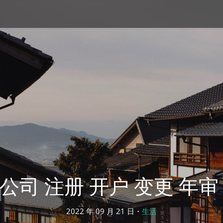
公司 注册 开户 变更 年审
2022 年 09 月 21 日・
生活