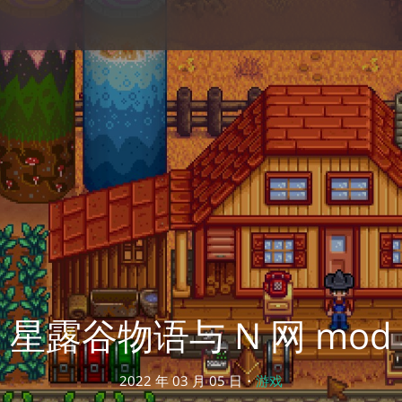
星露谷物语与 N 网 mod
2022 年 03 月 05 日・
游戏